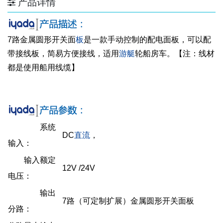
产品详情
7路金属圆形开关面
板
是一款手动控制的配电面板，可以配
带接线板，简易方便接线，适用
游艇
轮船房车。【注：线材
都是使用船用线缆】
系统
DC
直流
，
输入：
输入额定
12V /24V
电压：
输出
7路（可定制扩展）金属圆形开关面板
分路：