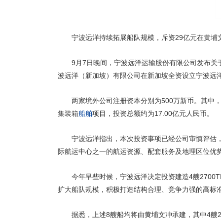
宁波远洋持续拓展船队规模，斥资29亿元在黄埔
9月7日晚间，宁波远洋运输股份有限公司发布关
波远洋（新加坡）有限公司在新加坡全资设立宁波远
两家境外公司注册资本分别为500万新币。其中，经
集装箱
船舶
项目，投资总额约为17.00亿元人民币。
宁波远洋指出，本次投资事项已经公司审慎评估
际航运中心之一的航运资源、配套服务及地理区位优
今年早些时候，宁波远洋决定投资建造4艘2700
扩大船队规模，积极打造结构合理、竞争力强的高标
据悉，上述8艘船均将由黄埔文冲承建，其中4艘270