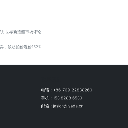
年7月世界新造船市场评论
变卖，较起拍价溢价152%
联系我们
电话：+86-769-22888260
手机：153 8288 6539
邮箱：jasion@iyada.cn