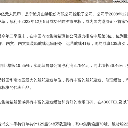
08亿元人民币，是宁波舟山港股份有限公司控股子公司。公司于2008年1
改革，顺利于2022年12月8日成功登陆沪市主板，成为国内港航企业首家“
今年二季度末，在中国内地集装箱班轮公司运力排名中居第3位，位列世界
、内贸、内支集装箱航线运输服务，运营航线41条，周均航班139班次
比增长19.85%；实现归属母公司净利润3.78亿元，同比增长36.46%；扣
是我国华南地区最大的船舶建造单位，具有丰富的船舶建造、修理经验，
造板块的代表产品。
装箱船领域拥有丰富的建造经验和良好的市场口碑。在4300TEU及以下
文冲手持订单共计129艘548万载重吨，其中集装箱船70艘、散货船22