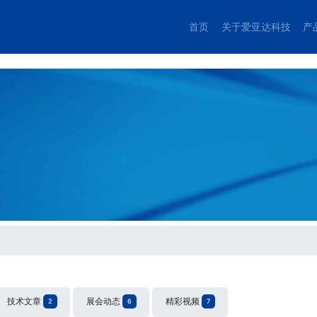
首页
关于爱亚达科技
产
技术文章
展会动态
精彩视频
2
6
7