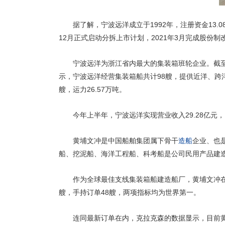
据了解，宁波远洋成立于1992年，注册资金13.
12月正式启动分拆上市计划，2021年3月完成股份制
宁波远洋为浙江省内最大的集装箱班轮企业。截至
示，宁波远洋经营集装箱船共计98艘，提供近洋、跨洋
艘，运力26.57万吨。
今年上半年，宁波远洋实现营业收入29.28亿元，同
黄埔文冲是中国船舶集团属下骨干
造船
企业、也
船、挖泥船、海洋工程船、科考船是公司民用产品建
作为全球最佳支线集装箱船建造船厂，黄埔文冲在集
艘，手持订单48艘，两项指标均为世界第一。
连同最新订单在内，克拉克森的数据显示，目前黄埔