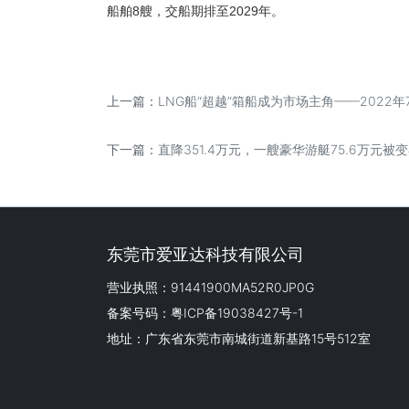
船舶8艘，交船期排至2029年。
上一篇：
LNG船“超越”箱船成为市场主角——2022
下一篇：
直降351.4万元，一艘豪华游艇75.6万元被
东莞市爱亚达科技有限公司
营业执照：91441900MA52R0JP0G
备案号码：粤ICP备19038427号-1
地址：广东省东莞市南城街道新基路15号512室