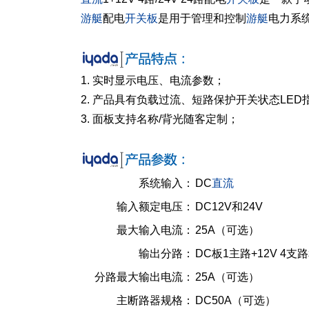
游艇
配电
开关板
是用于管理和控制
游艇
电力系
1. 实时显示电压、电流参数；
2. 产品具有负载过流、短路保护开关状态LED
3. 面板支持名称/背光随客定制；
系统输入：
DC
直流
输入额定电压：
DC12V和24V
最大输入电流：
25A（可选）
输出分路：
DC板1主路+12V 4支路
分路最大输出电流：
25A（可选）
主断路器规格：
DC50A（可选）