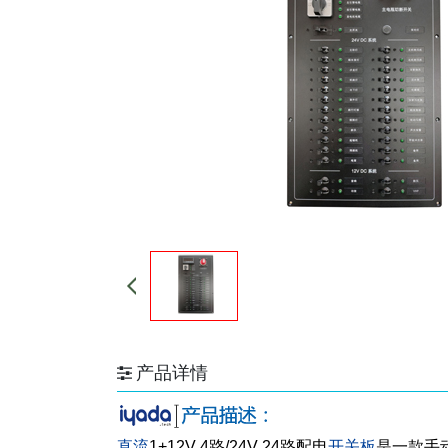
产品详情
直流
1+12V 4路/24V 24路配电
开关板
是一款手